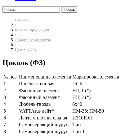
Найти:
Главная
/
Каталог продукции
/
Доборные элементы
/
Цоколь (Ф3)
Цоколь (Ф3)
№ поз.
Наименование элемента
Маркировка элемента
1
Панель стеновая
ПСБ
2
Фасонный элемент
НЦ-1 (*)
3
Фасонный элемент
НЦ-2 (*)
4
Дюбель-гвоздь
6х40
5
VATTArus лайт*
ПМ-35; ПМ-50
6
Лента уплотнительная
ИЗОЛОН
7
Самосверлящий шуруп
Тип 2
8
Самосверлящий шуруп
Тип 1